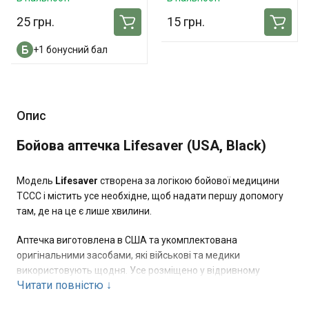
25 грн.
15 грн.
+1 бонусний бал
Опис
Бойова аптечка Lifesaver (USA, Black)
Модель
Lifesaver
створена за логікою бойової медицини
TCCC і містить усе необхідне, щоб надати першу допомогу
там, де на це є лише хвилини.
Аптечка виготовлена в США та укомплектована
оригінальними засобами, які військові та медики
використовують щодня. Усе розміщено у відривному
Читати повністю
↓
підсумку формату MOLLE - він швидко знімається і дає
доступ до вмісту навіть у стресових умовах. Матеріал