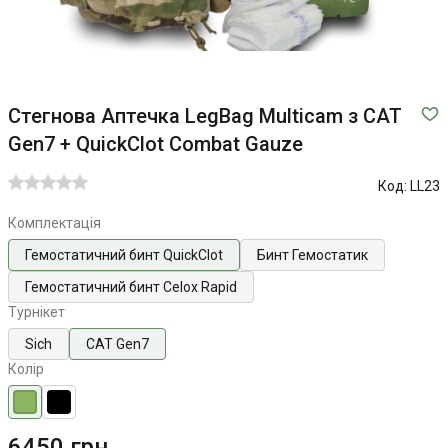
Стегнова Аптечка LegBag Multicam з CAT
Gen7 + QuickClot Combat Gauze
Код:
LL23
Комплектація
Гемостатичний бинт QuickClot
Бинт Гемостатик
Гемостатичний бинт Celox Rapid
Турнікет
Sich
CAT Gen7
Колір
6450 грн.