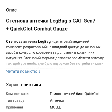
Опис
Стегнова аптечка LegBag з CAT Gen7
+
QuickClot Combat Gauze
Стегнова аптечка LegBag
- це готовий медичний
комплект, розрахований на швидкий доступ до основних
засобів контролю кровотечі та допомоги в критичних
ситуаціях. Cтегновий формат дозволяє розмістити аптечку
так, щоб усе необхідне було під рукою без потреби знімати
спорядження або відкривати рюкзак.
Читати повністю
↓
Відривний підсумок кріпиться на платформі та може
Характеристики
швидко від’єднуватися, що спрощує роботу в динамічних
умовах. Конструкція сумісна з системою MOLLE, а матеріал
Комплектація
Гемостатичний бинт QuickClot
Cordura 500 забезпечує зносостійкість і довговічність при
Тип товару
Аптечка
щоденному використанні.
Кріплення
MOLLE