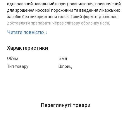
одноразовий назальний шприц-розпилювач, призначений
для зрошення носової порожнини та введення лікарських
засобів без використання голок. Такий формат дозволяє
доставляти препарати через слизову оболонку носа.
Читати повністю
↓
М’який анатомічний наконечник забезпечує комфортніше
введення та допомагає зменшити дискомфорт під час
Характеристики
використання. Шприц має шкалу дозування в мілілітрах, що
дозволяє точніше контролювати об’єм введення
Об'єм
5 мл
препарату, а одноразова конструкція допомагає
Тип товару
Шприц
підтримувати належний рівень гігієни та безпеки.
Основні переваги:
Призначений для інтраназального введення
препаратів
Переглянуті товари
Дозволяє використовувати препарати без голок
М’який силіконовий наконечник
Шкала для точного дозування