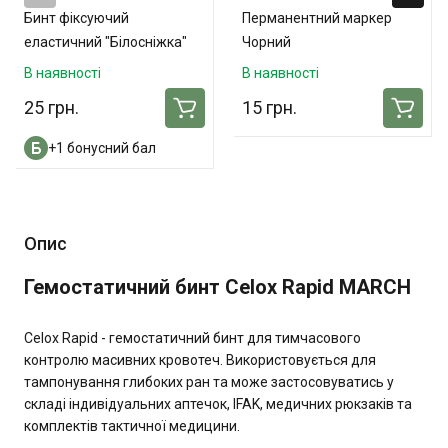
Бинт фіксуючий
Перманентний маркер
еластичний "Білосніжка"
Чорний
10см x 3м
В наявності
В наявності
25 грн.
15 грн.
+1 бонусний бал
Опис
Гемостатичний бинт Celox Rapid MARCH
Celox Rapid - гемостатичний бинт для тимчасового
контролю масивних кровотеч. Використовується для
тампонування глибоких ран та може застосовуватись у
складі індивідуальних аптечок, IFAK, медичних рюкзаків та
комплектів тактичної медицини.