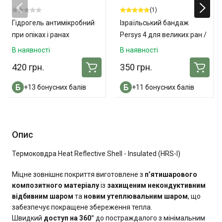
(1)
Гідрогель антимікробний
Ізраїльський бандаж
при опіках і ранах
Persys 4 для великих ран /
«ОпікУн»® 100 мл
ампутацій
В наявності
В наявності
420 грн.
350 грн.
+13 бонусних балів
+11 бонусних балів
Опис
Термоковдра Heat Reflective Shell - Insulated (HRS-I)
Міцне зовнішнє покриття виготовлене з
п’ятишарового
композитного матеріалу
із
захищеним некондуктивним
відбивним шаром
та
новим утеплювальним шаром
, що
забезпечує покращене збереження тепла.
Швидкий
доступ на 360°
до постраждалого з мінімальним