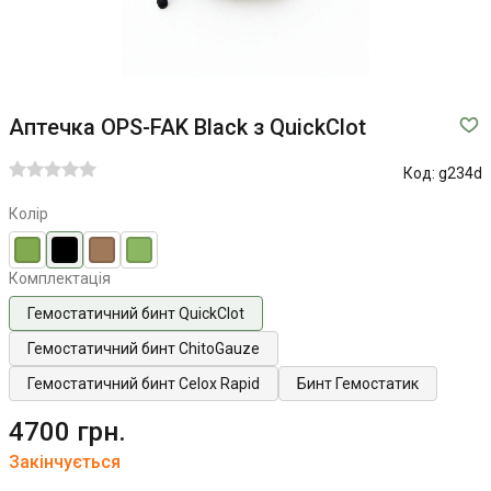
Аптечка OPS-FAK Black з QuickClot
Код:
g234d
Колір
Комплектація
Гемостатичний бинт QuickClot
Гемостатичний бинт ChitoGauze
Гемостатичний бинт Celox Rapid
Бинт Гемостатик
4700 грн.
Закінчується