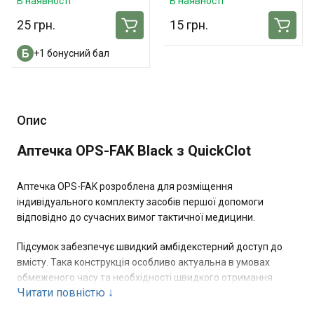
В наявності
В наявності
25 грн.
15 грн.
+1 бонусний бал
Опис
Аптечка OPS-FAK Black з QuickClot
Аптечка OPS-FAK розроблена для розміщення
індивідуального комплекту засобів першої допомоги
відповідно до сучасних вимог тактичної медицини.
Підсумок забезпечує швидкий амбідекстерний доступ до
вмісту. Така конструкція особливо актуальна в умовах
обмеженого часу та необхідності швидкого отримання
Читати повністю
↓
доступу до медичних засобів.