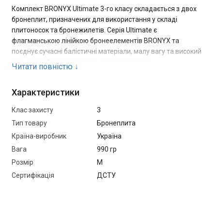
Комплект BRONYX Ultimate 3-го класу складається з двох
бронеплит, призначених для використання у складі
плитоносок та бронежилетів. Серія Ultimate є
флагманською лінійкою бронеелементів BRONYX та
поєднує сучасні балістичні матеріали, малу вагу та високий
рівень комфорту під час тривалого носіння.
Читати повністю
↓
Бронеплити виготовлені з надвисокомолекулярного
Характеристики
поліетилену (НВМПЕ) від провідних світових виробників
балістичних матеріалів Honeywell або Dyneema.
Клас захисту
3
Використання сучасних композитних матеріалів дозволило
Тип товару
Бронеплита
створити одну з найлегших плит у лінійці жорстких
бронеелементів BRONYX при збереженні необхідного рівня
Країна-виробник
Україна
захисту.
Вага
990 гр
Розмір
M
Анатомічний вигин у двох площинах (3D Multi Curved)
Сертифікація
ДСТУ
забезпечує щільне прилягання до тіла, покращує комфорт
під час щоденного використання та сприяє рівномірному
розподілу ваги. Стандартна форма Shooter's Cut зі
скошеними верхніми кутами покращує рухливість рук та