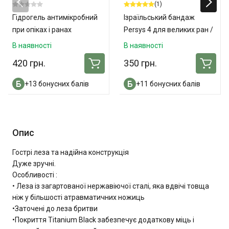
(1)
Гідрогель антимікробний
Ізраїльський бандаж
при опіках і ранах
Persys 4 для великих ран /
«ОпікУн»® 100 мл
ампутацій
В наявності
В наявності
420 грн.
350 грн.
+13 бонусних балів
+11 бонусних балів
Опис
Гострі леза та надійна конструкція
Дуже зручні.
Особливості :
• Леза із загартованої нержавіючої сталі, яка вдвічі товща
ніж у більшості атравматичних ножиць
•Заточені до леза бритви
•Покриття Titanium Black забезпечує додаткову міць і