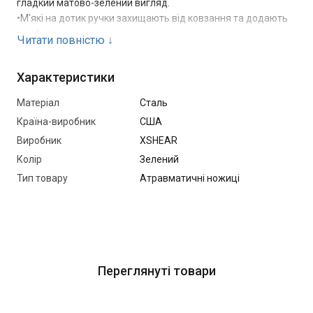
гладкий матово-зелений вигляд.
•М'які на дотик ручки захищають від ковзання та додають
комфорт
Читати повністю
↓
•Міцний центральний болт не послаблюється з часом
•Запатентований тупий кінчик для більше ретельного
Характеристики
погодження зі шкірою.
Матеріал
Сталь
Країна-виробник
США
Виробник
XSHEAR
Колір
Зелений
Тип товару
Атравматичні ножиці
Переглянуті товари