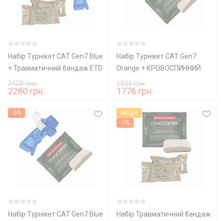
Набір Турнікет CAT Gen7 Blue
Набір Турнікет CAT Gen7
+ Травматичний бандаж ETD
Orange + КРОВОСПИННИЙ
6 + КРОВОСПИННИЙ БИНТ
БИНТ Гемостатик
2420 грн.
1920 грн.
2280 грн.
1776 грн.
Гемостатик
-5%
АКЦІЯ
-7%
Набір Турнікет CAT Gen7 Blue
Набір Травматичний бандаж