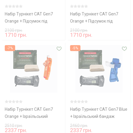
Набір Турнікет CAT Gen7
Набір Турнікет CAT Gen7
Orange + Підсумок під
Orange + Підсумок під
турнікет CAT Gen7 TQ
турнікет CAT Gen7 TQ (Pixel)
2100 грн.
2100 грн.
1710 грн.
1710 грн.
(Coyote)
-7%
-5%
Набір Турнікет CAT Gen7
Набір Турнікет CAT Gen7 Blue
Orange + Ізраїльський
+ Ізраїльський бандаж
бандаж PerSysMedical
PerSysMedical Розмір 6 +
2510 грн.
2460 грн.
2337 грн.
2337 грн.
Розмір 6 + КРОВОСПИННИЙ
КРОВОСПИННИЙ БИНТ