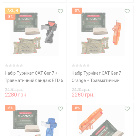
БИНТ Гемостатик
Гемостатик
АКЦІЯ
-8%
-8%
Набір Турнікет CAT Gen7 +
Набір Турнікет CAT Gen7
Травматичний бандаж ETD 6
Orange + Травматичний
+ КРОВОСПИННИЙ БИНТ
бандаж ETD 6 +
2470 грн.
2470 грн.
2280 грн.
2280 грн.
Гемостатик
КРОВОСПИННИЙ БИНТ
Гемостатик
-6%
-8%