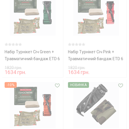
Набір Турнікет Січ Green +
Набір Турнікет Січ Pink +
Травматичний бандаж ETD 6
Травматичний бандаж ETD 6
+ КРОВОСПИННИЙ БИНТ
+ КРОВОСПИННИЙ БИНТ
1820 грн.
1820 грн.
1634 грн.
1634 грн.
Гемостатик
Гемостатик
-10%
НОВИНКА