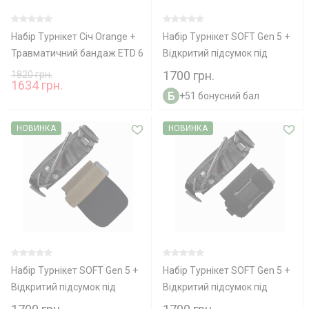
Набір Турнікет Січ Orange +
Набір Турнікет SOFT Gen 5 +
Травматичний бандаж ETD 6
Відкритий підсумок під
+ КРОВОСПИННИЙ БИНТ
турнікет TACMED Multicam
1700 грн.
1820 грн.
1634 грн.
Гемостатик
+51 бонусний бал
НОВИНКА
НОВИНКА
Набір Турнікет SOFT Gen 5 +
Набір Турнікет SOFT Gen 5 +
Відкритий підсумок під
Відкритий підсумок під
турнікет TACMED Coyote
турнікет TACMED Black