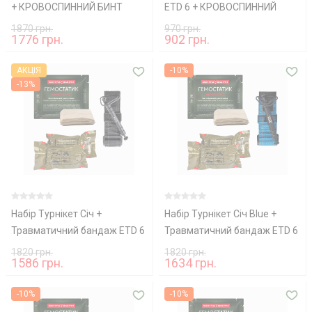
+ КРОВОСПИННИЙ БИНТ
ETD 6 + КРОВОСПИННИЙ
Гемостатик
БИНТ Гемостатик
1870 грн.
970 грн.
1776 грн.
902 грн.
АКЦІЯ
-10%
-13%
Набір Турнікет Січ +
Набір Турнікет Січ Blue +
Травматичний бандаж ETD 6
Травматичний бандаж ETD 6
+ КРОВОСПИННИЙ БИНТ
+ КРОВОСПИННИЙ БИНТ
1820 грн.
1820 грн.
1586 грн.
1634 грн.
Гемостатик
Гемостатик
-10%
-10%