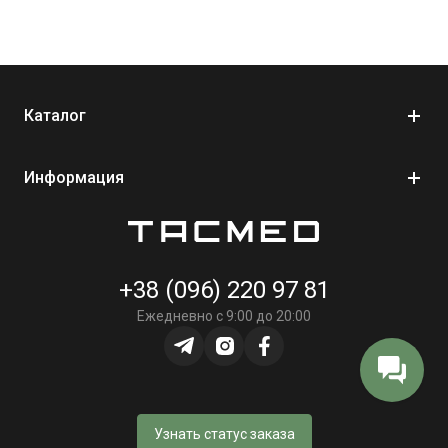
Особенности термоодеяла NAR HPMK®
Комплект создан специально для поддержания
нормальной температуры пострадавшего тела в течение
длительного времени. В отличие от обычных термоодеял,
Каталог
NAR HPMK сочетает многослойную теплоизоляционную
оболочку и самонагревательный вкладыш, который
активируется кислородом и не требует внешнего источника
Информация
питания.
Рекомендуемое CoTCCC решение для профилактики
гипотермии сочетает в себе высокую эффективность,
компактность и простоту использования. Конструкция
+38 (096) 220 97 81
обеспечивает максимальную сохранность тепла даже при
Ежедневно с 9:00 до 20:00
транспортировке пострадавшего или работы в
неблагоприятных погодных условиях.
Основными преимуществами комплекта являются:
рекомендованный CoTCCC для тактической медицины;
Узнать статус заказа