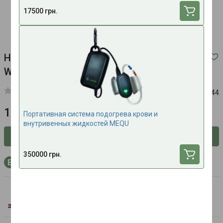
17500 грн.
Нагреватель крови Quantum Blood & Fluid
Warming System
Код:
555444
140000 грн.
Портативная система подогрева крови и
внутривенных жидкостей MEQU
Сообщить о наличии
350000 грн.
+4200 бонусных баллов на счёт при покупке
North American Rescue
Все товары бренда