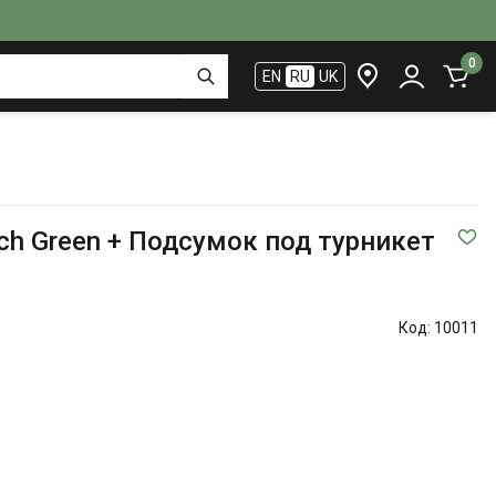
0
EN
RU
UK
ch Green + Подсумок под турникет
Код:
10011