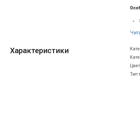
Особ
Чит
Характеристики
Кате
Кате
Цве
Тип 
Хара
Рек