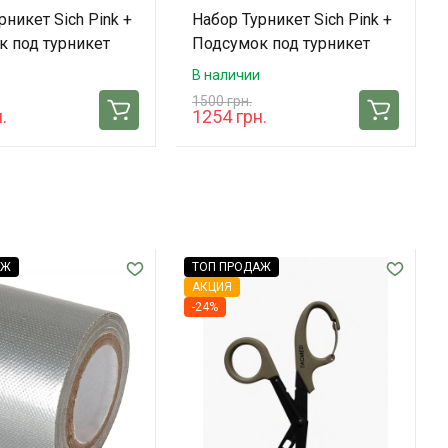
рникет Sich Pink +
Набор Турникет Sich Pink +
 под турникет
Подсумок под турникет
med (Multicam)
Sich Tacmed (Coyote)
В наличии
1500 грн.
.
1254 грн.
АЖ
ТОП ПРОДАЖ
АКЦИЯ
-24%