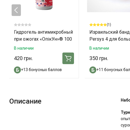
(1)
Гидрогель антимикробный
Израильский бан
при ожогах «ОпікУн»® 100
Persys 4 для боль
мл
ампутаций
В наличии
В наличии
420 грн.
350 грн.
+13 бонусных баллов
+11 бонусных ба
Описание
Набо
Турн
опыт
суро