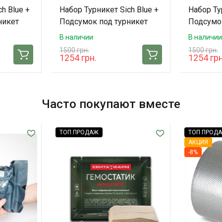
h Blue +
Набор Турникет Sich Blue +
Набор Ту
никет
Подсумок под турникет
Подсумок
e)
Sich TacMed (Pixel)
Sich Tac
В наличии
В наличии
1500 грн.
1500 грн.
1254 грн.
1254 грн
Часто покупают вместе
ТОП ПРОДАЖ
ТОП ПРОД
АКЦИЯ
-8%