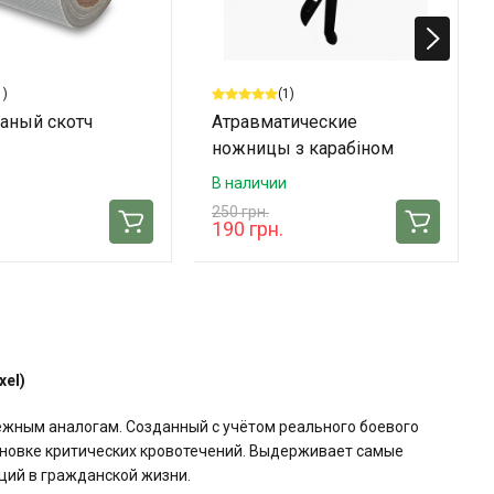
1)
(1)
аный скотч
Атравматические
ножницы з карабіном
TACMED
В наличии
250 грн.
190 грн.
xel)
ежным аналогам. Созданный с учётом реального боевого
ановке критических кровотечений. Выдерживает самые
ций в гражданской жизни.