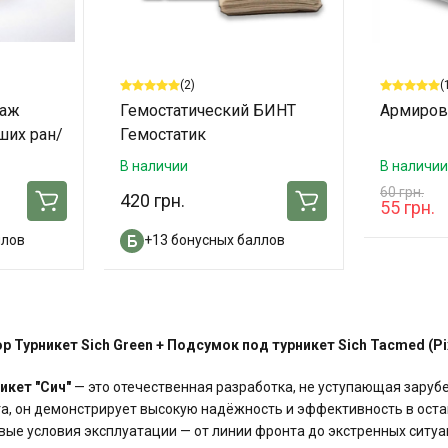
(2)
(
даж
Гемостатический БИНТ
Армиров
ших ран/
Гемостатик
В наличии
В наличии
60 грн.
420 грн.
55 грн.
ллов
+13 бонусных баллов
р Турникет Sich Green + Подсумок под турникет Sich Tacmed (Pi
икет "Сич"
— это отечественная разработка, не уступающая заруб
а, он демонстрирует высокую надёжность и эффективность в ост
вые условия эксплуатации — от линии фронта до экстренных ситуа