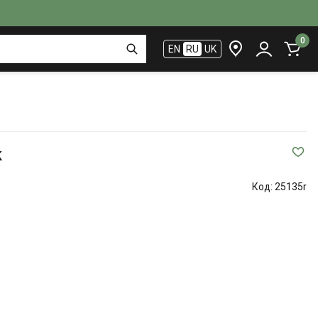
0
EN
RU
UK
k
Код:
25135r