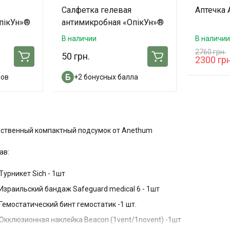
Салфетка гелевая
Аптечка
пікУн»®
антимикробная «ОпікУн»®
(10х10 см)
В наличии
В наличии
2760 грн.
50 грн.
2300 грн
лов
+2 бонусных балла
ственный компактный подсумок от Anethum
ав:
Турникет Sich - 1шт
Израильский бандаж Safeguard medical 6 - 1шт
Гемостатический бинт гемостатик -1 шт.
Окклюзионная наклейка Beacon (1vent/1novent) -1шт