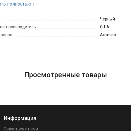
Термоодеяло-1шт
ать полностью
↓
Бинт 5х10 - 1шт
т
Чeрный
Атравматические ножницы - 1шт
на-производитель
США
Нитриловые перчатки - 1шт
товара
Аптечка
Просмотренные товары
Информация
Связаться с нами