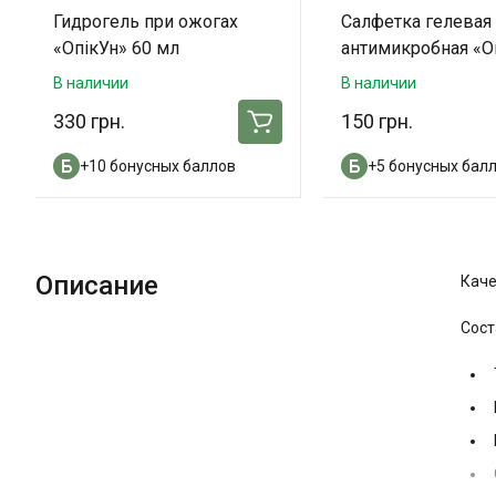
Гидрогель при ожогах
Салфетка гелевая
«ОпікУн» 60 мл
антимикробная «О
(20х20 см)
В наличии
В наличии
330 грн.
150 грн.
+10 бонусных баллов
+5 бонусных бал
Описание
Каче
Сост