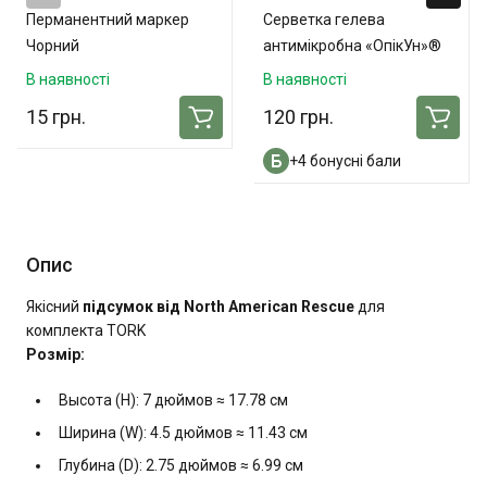
Перманентний маркер
Серветка гелева
Чорний
антимікробна «ОпікУн»®
(10х10 см) - 3 шт. в
В наявності
В наявності
упаковці
15 грн.
120 грн.
+4 бонусні бали
Опис
Якісний
підсумок від North American Rescue
для
комплекта TORK
Розмір:
Высота (H): 7 дюймов ≈ 17.78 см
Ширина (W): 4.5 дюймов ≈ 11.43 см
Глубина (D): 2.75 дюймов ≈ 6.99 см