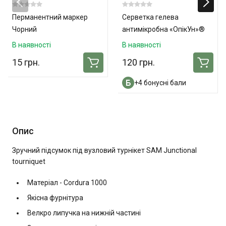
Перманентний маркер
Серветка гелева
Чорний
антимікробна «ОпікУн»®
(10х10 см) - 3 шт. в
В наявності
В наявності
упаковці
15 грн.
120 грн.
+4 бонусні бали
Опис
Зручний підсумок під вузловий турнікет SAM Junctional
tourniquet
Матеріал - Cordura 1000
Якісна фурнітура
Велкро липучка на нижній частині