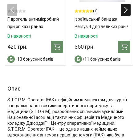
(1)
Гідрогель антимікробний
Ізраїльський бандаж
при опіках і ранах
Persys 4 для великих ран /
«ОпікУн»® 100 мл
ампутацій
В наявності
В наявності
420 грн.
350 грн.
+13 бонусних балів
+11 бонусних балів
Опис
S.T.O.R.M. Operator IFAK є офіційним комплектом для курсів
спеціалізованої тактики оперативного порятунку та
медицини (S.T.O.R.M), розроблених спільними зусиллями
Національної асоціації тактичних офіцерів та Медичного
коледжу Джорджії – Центру оперативної медицини.
S.T.O.R.M. Operator IFAK — це одна з наших найменших
вдосконалених аптечок першої допомоги (IFAK), яка була