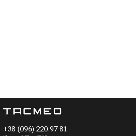
онану по технології LaserCut(вирізано лазером) з
ля розміщення додаткових невеликих підсумків, таких як
х строп(не входять в комплект) також можна розмістити
кріплення знімних сумочок на велкро, таким чином користувач
ними стропами.
и.
+38 (096) 220 97 81