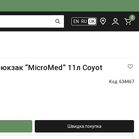
0
EN
RU
UK
юкзак “MicroMed” 11л Coyot
Код:
634467
Швидка покупка