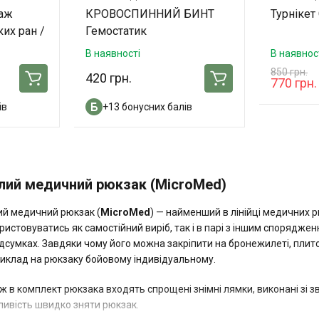
даж
КРОВОСПИННИЙ БИНТ
Турнікет 
ких ран /
Гемостатик
В наявності
В наявнос
850 грн.
420 грн.
770 грн.
ів
+13 бонусних балів
лий медичний рюкзак (MicroMed)
й медичний рюкзак (
MicroMed
) — найменший в лінійці медичних р
ристовуватись як самостійний виріб, так і в парі з іншим спорядже
ідсумках. Завдяки чому його можна закріпити на бронежилеті, пли
иклад на рюкзаку бойовому індивідуальному.
ж в комплект рюкзака входять спрощені знімні лямки, виконані зі 
ивість швидко зняти рюкзак.