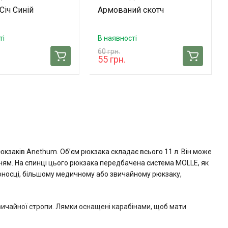
Січ Синій
Армований скотч
ті
В наявності
60 грн.
55 грн.
юкзаків Anethum. Об’єм рюкзака складає всього 11 л. Він може
нням. На спинці цього рюкзака передбачена система MOLLE, як
тоносці, більшому медичному або звичайному рюкзаку,
звичайної стропи. Лямки оснащені карабінами, щоб мати