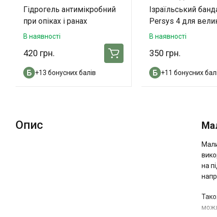
Гідрогель антимікробний
Ізраїльський бан
при опіках і ранах
Persys 4 для вели
«ОпікУн»® 100 мл
ампутацій
В наявності
В наявності
420 грн.
350 грн.
+13 бонусних балів
+11 бонусних бал
Опис
Ма
Мали
вико
на п
напр
Тако
можл