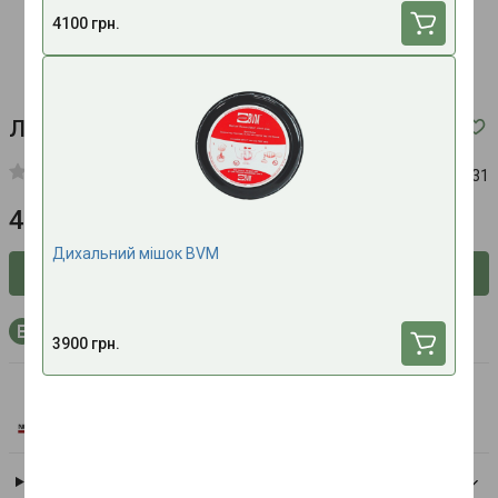
4100 грн.
Ларингеальна трубка KING LTS-D - SIZE 5
Код:
632631
4300 грн.
Дихальний мішок BVM
Сповістити про наявність
+129 бонусних балів на рахунок при покупці
3900 грн.
North American Rescue
Всі товари бренду
Доставка