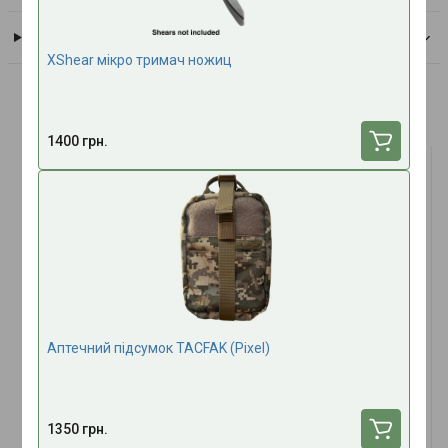
Оплата
XShear мікро тримач ножиц
Часто купують разом
1400 грн.
Аптечний підсумок TACFAK (Pixel)
Перманентний маркер
Серветка гелева
Чорний
антимікробна «ОпікУн»®
(10х10 см) - 3 шт. в
В наявності
В наявності
1350 грн.
упаковці
15 грн.
120 грн.