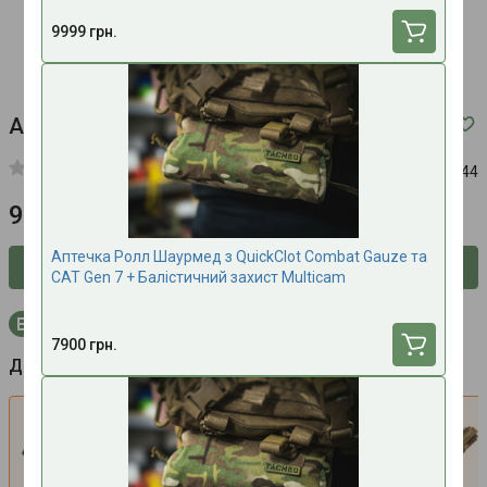
9999 грн.
Аптечка IFAK US
Код:
0044
9500 грн.
Аптечка Ролл Шаурмед з QuickClot Combat Gauze та
Сповістити про наявність
CAT Gen 7 + Балістичний захист Multicam
+285 бонусних балів на рахунок при покупці
7900 грн.
Додатково
Набір Турнікет CAT Gen7 + Підсумок
Н
під турнікет CAT Gen7 Tacmed
(Multicam)
1900 грн.