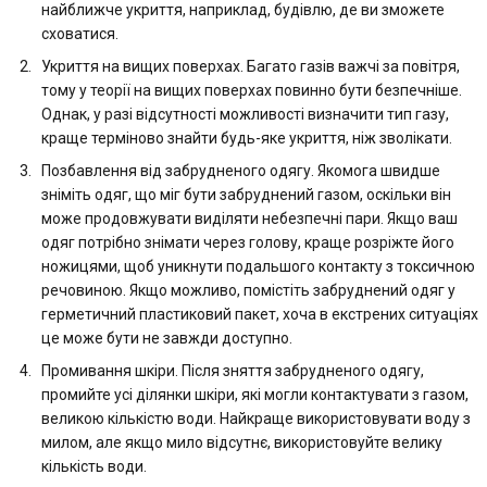
найближче укриття, наприклад, будівлю, де ви зможете
сховатися.
Укриття на вищих поверхах. Багато газів важчі за повітря,
тому у теорії на вищих поверхах повинно бути безпечніше.
Однак, у разі відсутності можливості визначити тип газу,
краще терміново знайти будь-яке укриття, ніж зволікати.
Позбавлення від забрудненого одягу. Якомога швидше
зніміть одяг, що міг бути забруднений газом, оскільки він
може продовжувати виділяти небезпечні пари. Якщо ваш
одяг потрібно знімати через голову, краще розріжте його
ножицями, щоб уникнути подальшого контакту з токсичною
речовиною. Якщо можливо, помістіть забруднений одяг у
герметичний пластиковий пакет, хоча в екстрених ситуаціях
це може бути не завжди доступно.
Промивання шкіри. Після зняття забрудненого одягу,
промийте усі ділянки шкіри, які могли контактувати з газом,
великою кількістю води. Найкраще використовувати воду з
милом, але якщо мило відсутнє, використовуйте велику
кількість води.