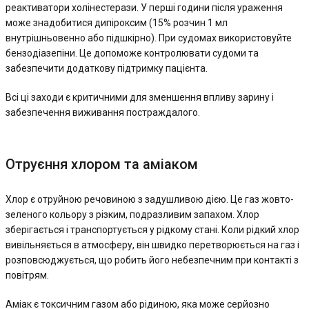
реактиватори холінестерази. У перші години після ураження
може знадобитися дипіроксим (15% розчин 1 мл
внутрішньовенно або підшкірно). При судомах використовуйте
бензодіазепіни. Це допоможе контролювати судоми та
забезпечити додаткову підтримку пацієнта.
Всі ці заходи є критичними для зменшення впливу зарину і
забезпечення виживання постраждалого.
Отруєння хлором та аміаком
Хлор є отруйною речовиною з задушливою дією. Це газ жовто-
зеленого кольору з різким, подразливим запахом. Хлор
зберігається і транспортується у рідкому стані. Коли рідкий хлор
вивільняється в атмосферу, він швидко перетворюється на газ і
розповсюджується, що робить його небезпечним при контакті з
повітрям.
Аміак є токсичним газом або рідиною, яка може серйозно