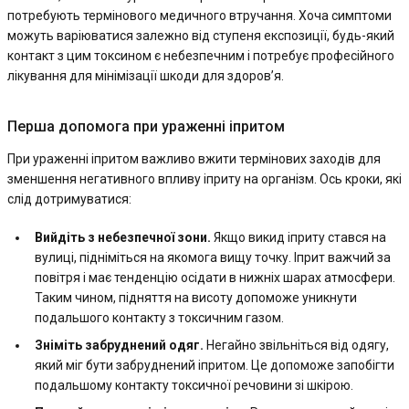
потребують термінового медичного втручання. Хоча симптоми
можуть варіюватися залежно від ступеня експозиції, будь-який
контакт з цим токсином є небезпечним і потребує професійного
лікування для мінімізації шкоди для здоров’я.
Перша допомога при ураженні іпритом
При ураженні іпритом важливо вжити термінових заходів для
зменшення негативного впливу іприту на організм. Ось кроки, які
слід дотримуватися:
Вийдіть з небезпечної зони.
Якщо викид іприту стався на
вулиці, підніміться на якомога вищу точку. Іприт важчий за
повітря і має тенденцію осідати в нижніх шарах атмосфери.
Таким чином, підняття на висоту допоможе уникнути
подальшого контакту з токсичним газом.
Зніміть забруднений одяг.
Негайно звільніться від одягу,
який міг бути забруднений іпритом. Це допоможе запобігти
подальшому контакту токсичної речовини зі шкірою.