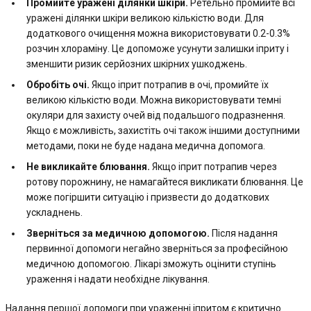
Промийте уражені ділянки шкіри.
Ретельно промийте всі
уражені ділянки шкіри великою кількістю води. Для
додаткового очищення можна використовувати 0.2-0.3%
розчин хлораміну. Це допоможе усунути залишки іприту і
зменшити ризик серйозних шкірних ушкоджень.
Обробіть очі.
Якщо іприт потрапив в очі, промийте їх
великою кількістю води. Можна використовувати темні
окуляри для захисту очей від подальшого подразнення.
Якщо є можливість, захистіть очі також іншими доступними
методами, поки не буде надана медична допомога.
Не викликайте блювання.
Якщо іприт потрапив через
ротову порожнину, не намагайтеся викликати блювання. Це
може погіршити ситуацію і призвести до додаткових
ускладнень.
Зверніться за медичною допомогою.
Після надання
первинної допомоги негайно зверніться за професійною
медичною допомогою. Лікарі зможуть оцінити ступінь
ураження і надати необхідне лікування.
Надання першої допомоги при ураженні іпритом є критично