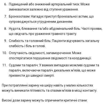
Підвищений або знижений артеріальний тиск: Може
змінюватися залежно від ступеня ураження.
Бронхоспазм: Нагадує приступ бронхіальної астми, що
супроводжується утрудненим диханням.
Нудота, блювання та/або абдомінальний біль: Часті прояви,
що свідчать про ураження травного тракту.
Слабкість та головний біль: Пацієнти відчувають загальну
слабкість і біль в голові.
Сплутаність свідомості, запаморочення: Може
спостерігатися порушення свідомості та координації.
Судоми та параліч: У важких випадках можливі судоми та
параліч, включаючи параліч дихальних м'язів, що може
призвести до швидкої смерті.
При потраплянні зарину на шкіру навіть у малих кількостях
можуть виникати пітливість та спазми м’язів в місці контакту.
Високі дози зарину можуть спричинити критичні стани: