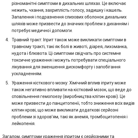
різноманітні симптоми в дихальних шляхах. Це включає
нежить, чхання, захриплість голосу, задишку і кашель.
Запалення і подразнення слизових оболонок дихальних
шляхів може призвести до значних проблем з диханням і
потребує медичної допомоги.
Травний тракт: Іприт також може викликати симптоми в
травному тракті, такі як болі в животі, діарея, лихоманка,
нудота і блювота. Ці симптоми свідчать про системне
токсичне ураження і можуть потребувати спеціального
лікування для зменшення дискомфорту і запобігання
ускладненням.
Ураження кісткового мозку: Хімічний вплив іприту може
також негативно впливати на кістковий мозок, що веде до
сповільнення гемопоезу (виробництва клітин крові). Це
може призвести до панцитопенії, тобто зниження всіх видів
клітин крові, що може викликати додаткові серйозні
проблеми зі здоров’ям, такі як анемія, тромбоцитопенія і
лейкопенія.
Загалом, симптоми ураження іпритом є серйозними та