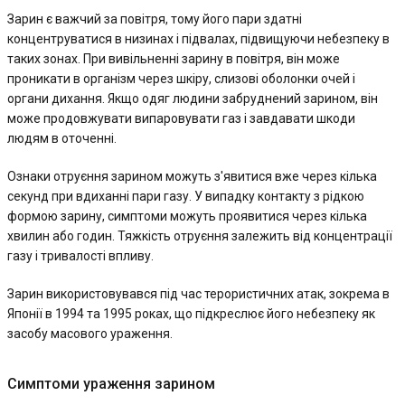
Зарин є важчий за повітря, тому його пари здатні
концентруватися в низинах і підвалах, підвищуючи небезпеку в
таких зонах. При вивільненні зарину в повітря, він може
проникати в організм через шкіру, слизові оболонки очей і
органи дихання. Якщо одяг людини забруднений зарином, він
може продовжувати випаровувати газ і завдавати шкоди
людям в оточенні.
Ознаки отруєння зарином можуть з'явитися вже через кілька
секунд при вдиханні пари газу. У випадку контакту з рідкою
формою зарину, симптоми можуть проявитися через кілька
хвилин або годин. Тяжкість отруєння залежить від концентрації
газу і тривалості впливу.
Зарин використовувався під час терористичних атак, зокрема в
Японії в 1994 та 1995 роках, що підкреслює його небезпеку як
засобу масового ураження.
Симптоми ураження зарином