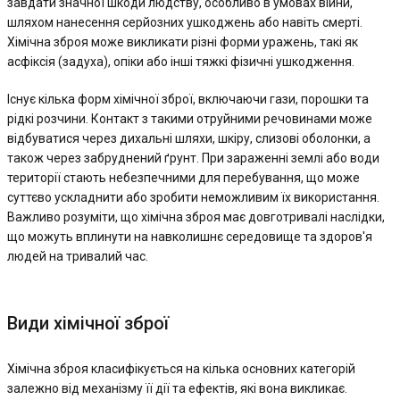
завдати значної шкоди людству, особливо в умовах війни,
шляхом нанесення серйозних ушкоджень або навіть смерті.
Хімічна зброя може викликати різні форми уражень, такі як
асфіксія (задуха), опіки або інші тяжкі фізичні ушкодження.
Існує кілька форм хімічної зброї, включаючи гази, порошки та
рідкі розчини. Контакт з такими отруйними речовинами може
відбуватися через дихальні шляхи, шкіру, слизові оболонки, а
також через забруднений ґрунт. При зараженні землі або води
території стають небезпечними для перебування, що може
суттєво ускладнити або зробити неможливим їх використання.
Важливо розуміти, що хімічна зброя має довготривалі наслідки,
що можуть вплинути на навколишнє середовище та здоров'я
людей на тривалий час.
Види хімічної зброї
Хімічна зброя класифікується на кілька основних категорій
залежно від механізму її дії та ефектів, які вона викликає.