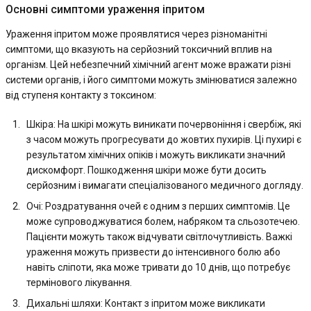
Основні симптоми ураження іпритом
Ураження іпритом може проявлятися через різноманітні
симптоми, що вказують на серйозний токсичний вплив на
організм. Цей небезпечний хімічний агент може вражати різні
системи органів, і його симптоми можуть змінюватися залежно
від ступеня контакту з токсином:
Шкіра: На шкірі можуть виникати почервоніння і свербіж, які
з часом можуть прогресувати до жовтих пухирів. Ці пухирі є
результатом хімічних опіків і можуть викликати значний
дискомфорт. Пошкодження шкіри може бути досить
серйозним і вимагати спеціалізованого медичного догляду.
Очі: Роздратування очей є одним з перших симптомів. Це
може супроводжуватися болем, набряком та сльозотечею.
Пацієнти можуть також відчувати світлочутливість. Важкі
ураження можуть призвести до інтенсивного болю або
навіть сліпоти, яка може тривати до 10 днів, що потребує
термінового лікування.
Дихальні шляхи: Контакт з іпритом може викликати