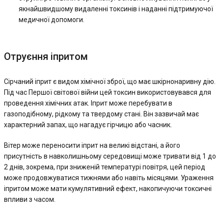
якнайшвидшому видаленні токсинів і наданні підтримуючої
медичної допомоги.
Отруєння іпритом
Сірчаний іприт є видом хімічної зброї, що має шкірнонаривну дію.
Під час Першої світової війни цей токсин використовувався для
проведення хімічних атак. Іприт може перебувати в
газоподібному, рідкому та твердому стані. Він зазвичай має
характерний запах, що нагадує гірчицю або часник.
Вітер може переносити іприт на великі відстані, а його
присутність в навколишньому середовищі може тривати від 1 до
2 днів, зокрема, при зниженій температурі повітря, цей період
може продовжуватися тижнями або навіть місяцями. Ураження
іпритом може мати кумулятивний ефект, накопичуючи токсичні
впливи з часом.