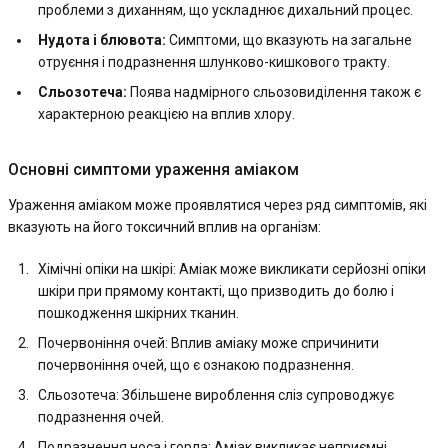
проблеми з диханням, що ускладнює дихальний процес.
Нудота і блювота:
Симптоми, що вказують на загальне
отруєння і подразнення шлунково-кишкового тракту.
Сльозотеча:
Поява надмірного сльозовиділення також є
характерною реакцією на вплив хлору.
Основні симптоми ураження аміаком
Ураження аміаком може проявлятися через ряд симптомів, які
вказують на його токсичний вплив на організм:
Хімічні опіки на шкірі: Аміак може викликати серйозні опіки
шкіри при прямому контакті, що призводить до болю і
пошкодження шкірних тканин.
Почервоніння очей: Вплив аміаку може спричинити
почервоніння очей, що є ознакою подразнення.
Сльозотеча: Збільшене вироблення сліз супроводжує
подразнення очей.
Подразнення носа і горла: Аміак викликає неприємні