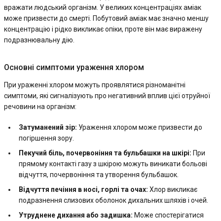
вражати людський організм. У великих концентраціях аміак
може призвести до смерті. Побутовий аміак має значно меншу
концентрацію і рідко викликає опіки, проте він має виражену
подразнювальну дію.
Основні симптоми ураження хлором
При ураженні хлором можуть проявлятися різноманітні
симптоми, які сигналізують про негативний вплив цієї отруйної
речовини на організм:
Затуманений зір:
Ураження хлором може призвести до
погіршення зору.
Пекучий біль, почервоніння та бульбашки на шкірі:
При
прямому контакті газу з шкірою можуть виникати больові
відчуття, почервоніння та утворення бульбашок.
Відчуття печіння в носі, горлі та очах:
Хлор викликає
подразнення слизових оболонок дихальних шляхів і очей.
Утруднене дихання або задишка:
Може спостерігатися