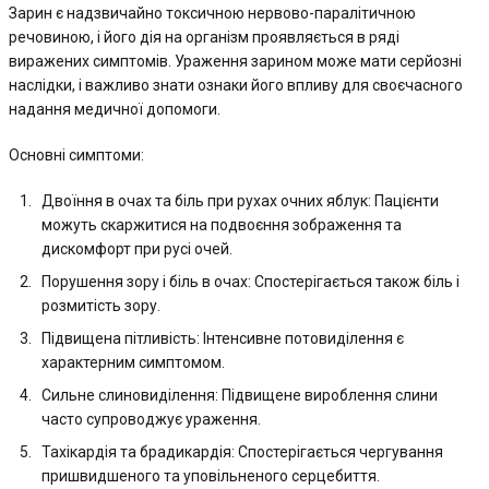
Зарин є надзвичайно токсичною нервово-паралітичною
речовиною, і його дія на організм проявляється в ряді
виражених симптомів. Ураження зарином може мати серйозні
наслідки, і важливо знати ознаки його впливу для своєчасного
надання медичної допомоги.
Основні симптоми:
Двоїння в очах та біль при рухах очних яблук: Пацієнти
можуть скаржитися на подвоєння зображення та
дискомфорт при русі очей.
Порушення зору і біль в очах: Спостерігається також біль і
розмитість зору.
Підвищена пітливість: Інтенсивне потовиділення є
характерним симптомом.
Сильне слиновиділення: Підвищене вироблення слини
часто супроводжує ураження.
Тахікардія та брадикардія: Спостерігається чергування
пришвидшеного та уповільненого серцебиття.