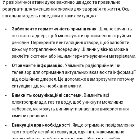
У разі хімічної атаки дуже важливо швидко та правильно
реагувати для зменшення ризиків для здоров'я та життя. Ось
загальна модель поведінки в таких ситуаціях:
Забезпечте герметичність приміщення.
Щільно зачиніть
всі вікна та двері, щоб мінімізувати проникнення отруйних
речовин. Перекрийте вентиляційні отвори, щоб запобігти
їхньому потраплянню всередину. Щілини у вікнах можна
заклеїти скотчем або іншими герметизуючими матеріалами.
Отримайте інформацію.
Увімкніть радіоприймач чи
телевізор для отримання актуальних вказівок та інформації
від офіційних джерел. Це допоможе вам зрозуміти поточну
ситуацію і дії, які необхідно вжити.
Вимкніть комунікаційні системи.
Вимкніть всі
електроприлади, газ та воду, щоб уникнути можливих
небезпек, які можуть виникнути внаслідок використання
хімічних речовин.
Евакуація при необхідності.
Якщо отримано повідомлення
про потребу негайної евакуації, одягніть максимально
закритий одяг, щоб захистити шкіру. Візьміть з собою