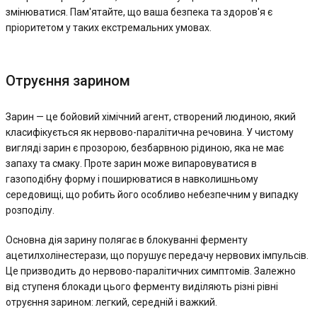
змінюватися. Пам'ятайте, що ваша безпека та здоров'я є
пріоритетом у таких екстремальних умовах.
Отруєння зарином
Зарин — це бойовий хімічний агент, створений людиною, який
класифікується як нервово-паралітична речовина. У чистому
вигляді зарин є прозорою, безбарвною рідиною, яка не має
запаху та смаку. Проте зарин може випаровуватися в
газоподібну форму і поширюватися в навколишньому
середовищі, що робить його особливо небезпечним у випадку
розподілу.
Основна дія зарину полягає в блокуванні ферменту
ацетилхолінестерази, що порушує передачу нервових імпульсів.
Це призводить до нервово-паралітичних симптомів. Залежно
від ступеня блокади цього ферменту виділяють різні рівні
отруєння зарином: легкий, середній і важкий.