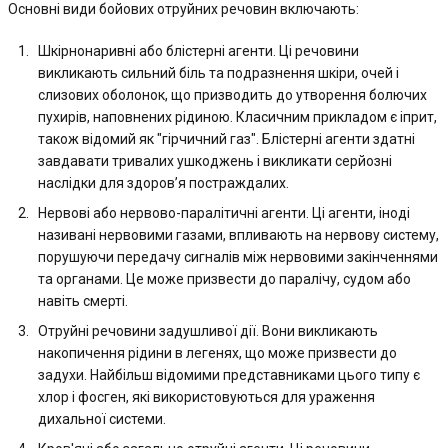
Основні види бойових отруйних речовин включають:
Шкірнонаривні або блістерні агенти. Ці речовини
викликають сильний біль та подразнення шкіри, очей і
слизових оболонок, що призводить до утворення болючих
пухирів, наповнених рідиною. Класичним прикладом є іприт,
також відомий як "гірчичний газ". Блістерні агенти здатні
завдавати тривалих ушкоджень і викликати серйозні
наслідки для здоров’я постраждалих.
Нервові або нервово-паралітичні агенти. Ці агенти, іноді
називані нервовими газами, впливають на нервову систему,
порушуючи передачу сигналів між нервовими закінченнями
та органами. Це може призвести до паралічу, судом або
навіть смерті.
Отруйні речовини задушливої дії. Вони викликають
накопичення рідини в легенях, що може призвести до
задухи. Найбільш відомими представниками цього типу є
хлор і фосген, які використовуються для ураження
дихальної системи.