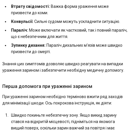
Втрату свідомості:
Важка форма ураження може
призвести до коми.
Конвульсії:
Сильні судоми можуть ускладнити ситуацію.
Параліч:
Може включати як частковий, так і повний параліч,
що є небезпечним для життя.
Зупинку дихання:
Параліч дихальних м'язів може швидко
призвести до смерті.
Знання цих симптомів дозволяє швидко реагувати на випадки
ураження зарином і забезпечити необхідну медичну допомогу.
Перша допомога при ураженні зарином
При ураженні зарином необхідно терміново вжити ряд заходів
для мінімізації шкоди. Ось покрокова інструкція, як діяти:
Швидко покиньте небезпечну зону. Якщо викид зарину
стався на відкритій місцевості, підніміться на якомога
вищий поверх, оскільки зарин важчий за повітря і має