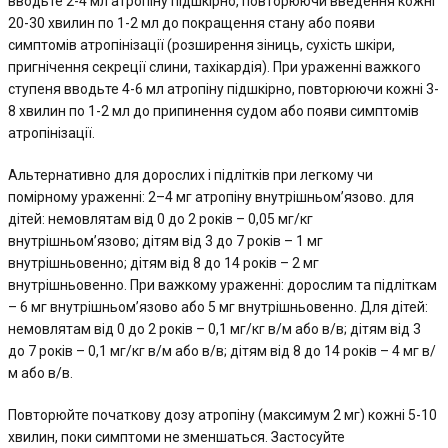
вводьте 2-4 мл атропіну підшкірно, повторюючи введення кожні
20-30 хвилин по 1-2 мл до покращення стану або появи
симптомів атропінізації (розширення зіниць, сухість шкіри,
пригнічення секреції слини, тахікардія). При ураженні важкого
ступеня вводьте 4-6 мл атропіну підшкірно, повторюючи кожні 3-
8 хвилин по 1-2 мл до припинення судом або появи симптомів
атропінізації.
Альтернативно для дорослих і підлітків при легкому чи
помірному ураженні: 2–4 мг атропіну внутрішньом’язово. для
дітей: немовлятам від 0 до 2 років – 0,05 мг/кг
внутрішньом’язово; дітям від 3 до 7 років – 1 мг
внутрішньовенно; дітям від 8 до 14 років – 2 мг
внутрішньовенно. При важкому ураженні: дорослим та підліткам
– 6 мг внутрішньом’язово або 5 мг внутрішньовенно. Для дітей:
немовлятам від 0 до 2 років – 0,1 мг/кг в/м або в/в; дітям від 3
до 7 років – 0,1 мг/кг в/м або в/в; дітям від 8 до 14 років – 4 мг в/
м або в/в.
Повторюйте початкову дозу атропіну (максимум 2 мг) кожні 5-10
хвилин, поки симптоми не зменшаться. Застосуйте