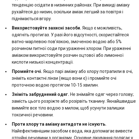
тенденцію осідати в низинних районах. При викиді аміаку
рухайтеся до низин, оскільки аміак легший за повітря і
піднімається вгору.
Використовуйте захисні засоби.
Якщо є можливість,
одягніть протигаз. У разі його відсутності, скористайтеся
ватно-марлевою пов'язкою, змоченою водою або 5%
розчином питної соди при ураженні хлором. При ураженні
аміаком використовуйте розчин оцтової або лимонної
кислоти низької концентрації.
Промийте очі.
Якщо парі аміаку або хлору потрапили в очі,
зніміть контактні лінзи (якщо вони є) і промийте очі
проточною водою протягом 10-15 хвилин.
Зніміть забруднений одяг.
Не знімайте одяг через голову;
замість цього розріжте або розірвіть тканину. Якнайшвидше
вимийте все тіло водою з милом, щоб усунути залишки
токсичної речовини.
Проти хлору та аміаку антидоти не існують.
Найефективнішим засобом є вода, яка допомагає вивести
отруйні речовини з організму. Основне лікування полягає у