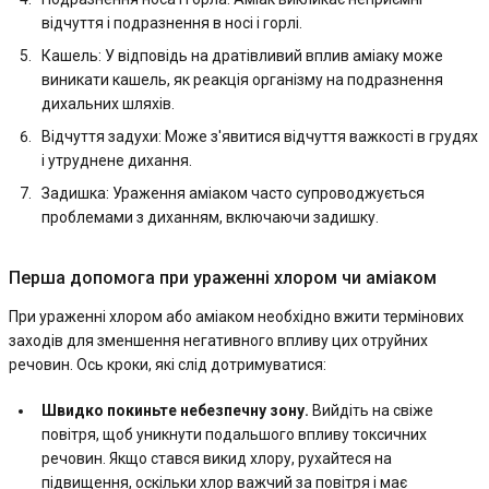
відчуття і подразнення в носі і горлі.
Кашель: У відповідь на дратівливий вплив аміаку може
виникати кашель, як реакція організму на подразнення
дихальних шляхів.
Відчуття задухи: Може з'явитися відчуття важкості в грудях
і утруднене дихання.
Задишка: Ураження аміаком часто супроводжується
проблемами з диханням, включаючи задишку.
Перша допомога при ураженні хлором чи аміаком
При ураженні хлором або аміаком необхідно вжити термінових
заходів для зменшення негативного впливу цих отруйних
речовин. Ось кроки, які слід дотримуватися:
Швидко покиньте небезпечну зону.
Вийдіть на свіже
повітря, щоб уникнути подальшого впливу токсичних
речовин. Якщо стався викид хлору, рухайтеся на
підвищення, оскільки хлор важчий за повітря і має