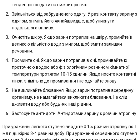
тенденцію осідати на нижчих рівнях.
Звільніться від забрудненого одягу. У разі контакту зарину з
одягом, зніміть його якнайшвидше, щоб уникнути
подальшого впливу.
Очистіть шкіру. Якщо зарин потрапив на шкіру, промийте її
великою кількістю води з милом, щоб змити залишки
речовини.
Промийте очі. Якщо зарин потрапив в очі, промивайте їх
проточною водою або фізіологічним розчином кімнатної
температури протягом 10-15 хвилин. Якщо носите контактні
лінзи, зніміть їх до промивання і не одягайте знову.
Не викликайте блювання. Якщо зарин потрапив всередину
організму, не намагайтеся викликати блювання. Не слід
вживати воду або будь-які інші рідини.
Застосуйте антидоти. Антидотами зарину є розчин атропіну.
При ураженні легкого ступеня вводьте 0.1% розчин атропіну по 1
мл підшкірно 3-4 рази на добу. При ураженні середнього ступеня